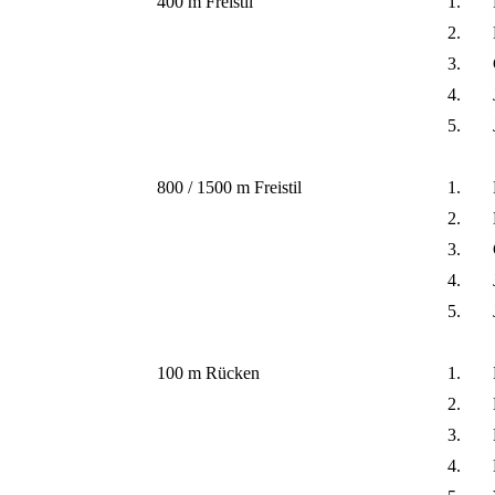
400 m Freistil
1.
2.
3.
4.
5.
800 / 1500 m Freistil
1.
2.
3.
4.
5.
100 m Rücken
1.
2.
3.
4.