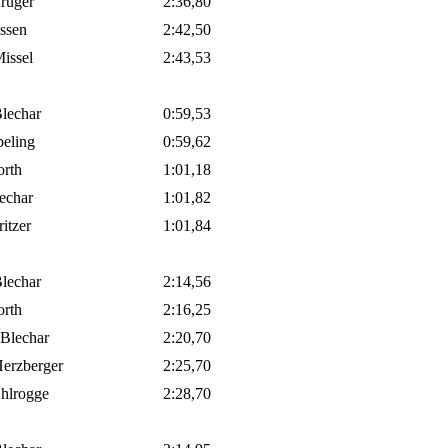
rüger
2:36,80
issen
2:42,50
issel
2:43,53
lechar
0:59,53
beling
0:59,62
orth
1:01,18
lechar
1:01,82
ritzer
1:01,84
lechar
2:14,56
orth
2:16,25
 Blechar
2:20,70
erzberger
2:25,70
hlrogge
2:28,70