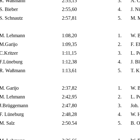
R. Waßmann
2:55,15
3.
A. C
S. Bieber
2:55,60
4.
J. N
S. Schnautz
2:57,81
5.
M. M
M. Lehmann
1:08,20
1.
W. B
M.Garijo
1:09,35
2.
F. E
C.Kritzer
1:11,15
3.
L. P
F.Lüneburg
1:12,38
4.
J. B
R. Waßmann
1:13,61
5.
T. K
M. Garijo
2:37,82
1.
W. B
M. Lehmann
2:42,95
2.
L. P
J.Brüggemann
2:47,80
3.
Joh.
F. Lüneburg
2:48,28
4.
W. H
M. Salz
2:50.54
5.
B. O