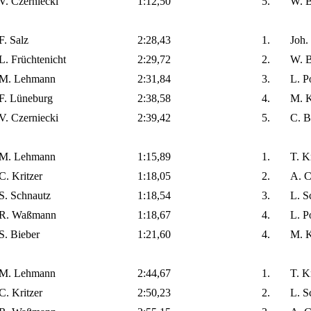
V. Czerniecki
1:12,50
5.
W. B
F. Salz
2:28,43
1.
Joh.
L. Früchtenicht
2:29,72
2.
W. B
M. Lehmann
2:31,84
3.
L. P
F. Lüneburg
2:38,58
4.
M. K
V. Czerniecki
2:39,42
5.
C. B
M. Lehmann
1:15,89
1.
T. K
C. Kritzer
1:18,05
2.
A. C
S. Schnautz
1:18,54
3.
L. S
R. Waßmann
1:18,67
4.
L. P
S. Bieber
1:21,60
4.
M. K
M. Lehmann
2:44,67
1.
T. K
C. Kritzer
2:50,23
2.
L. S