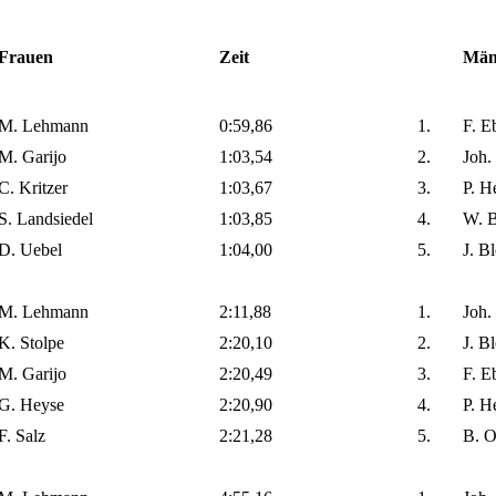
Frauen
Zeit
Män
M. Lehmann
0:59,86
1.
F. E
M. Garijo
1:03,54
2.
Joh.
C. Kritzer
1:03,67
3.
P. H
S. Landsiedel
1:03,85
4.
W. B
D. Uebel
1:04,00
5.
J. B
M. Lehmann
2:11,88
1.
Joh.
K. Stolpe
2:20,10
2.
J. B
M. Garijo
2:20,49
3.
F. E
G. Heyse
2:20,90
4.
P. H
F. Salz
2:21,28
5.
B. O