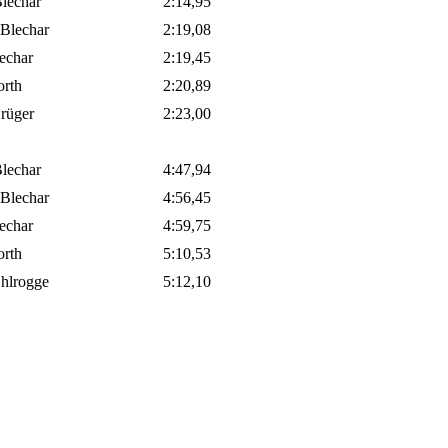
lechar
2:14,95
 Blechar
2:19,08
lechar
2:19,45
orth
2:20,89
rüger
2:23,00
lechar
4:47,94
 Blechar
4:56,45
lechar
4:59,75
orth
5:10,53
hlrogge
5:12,10