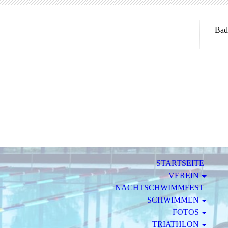
Bad
STARTSEITE
VEREIN
NACHTSCHWIMMFEST
SCHWIMMEN
FOTOS
TRIATHLON