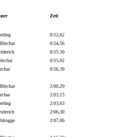
ner
Zeit
beling
0:52,62
 Blechar
0:54,56
eiderich
0:55,50
lechar
0:55,92
lechar
0:56,39
 Blechar
2:00,29
lechar
2:03,15
beling
2:03,63
eiderich
2:06,30
hlrogge
2:07,06