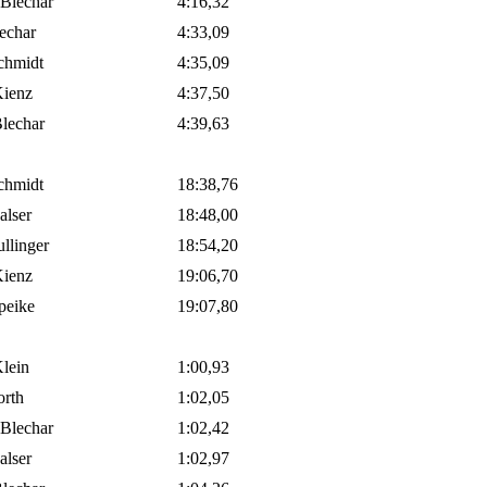
 Blechar
4:16,32
lechar
4:33,09
chmidt
4:35,09
ienz
4:37,50
lechar
4:39,63
chmidt
18:38,76
alser
18:48,00
ullinger
18:54,20
ienz
19:06,70
peike
19:07,80
lein
1:00,93
orth
1:02,05
 Blechar
1:02,42
alser
1:02,97