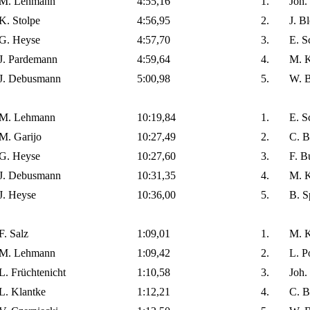
M. Lehmann
4:55,16
1.
Joh.
K. Stolpe
4:56,95
2.
J. B
G. Heyse
4:57,70
3.
E. S
J. Pardemann
4:59,64
4.
M. K
J. Debusmann
5:00,98
5.
W. B
M. Lehmann
10:19,84
1.
E. S
M. Garijo
10:27,49
2.
C. B
G. Heyse
10:27,60
3.
F. B
J. Debusmann
10:31,35
4.
M. K
J. Heyse
10:36,00
5.
B. S
F. Salz
1:09,01
1.
M. K
M. Lehmann
1:09,42
2.
L. P
L. Früchtenicht
1:10,58
3.
Joh.
L. Klantke
1:12,21
4.
C. B