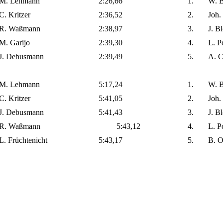
M. Lehmann
2:26,66
1.
W. B
C. Kritzer
2:36,52
2.
Joh.
R. Waßmann
2:38,97
3.
J. B
M. Garijo
2:39,30
4.
L. P
J. Debusmann
2:39,49
5.
A. C
M. Lehmann
5:17,24
1.
W. B
C. Kritzer
5:41,05
2.
Joh.
J. Debusmann
5:41,43
3.
J. B
R. Waßmann
5:43,12
4.
L. P
L. Früchtenicht
5:43,17
5.
B. O