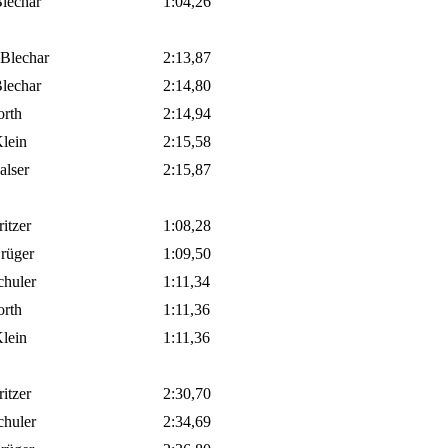
lechar
1:04,26
 Blechar
2:13,87
lechar
2:14,80
orth
2:14,94
lein
2:15,58
alser
2:15,87
ritzer
1:08,28
rüger
1:09,50
chuler
1:11,34
orth
1:11,36
lein
1:11,36
ritzer
2:30,70
chuler
2:34,69